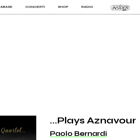
TABASE
CONCERTI
SHOP
RADIO
KIT PRO
ISTI
VIZI
...Plays Aznavour
Paolo Bernardi