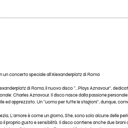
on un concerto speciale all’Alexanderplatz di Roma
exanderplatz di Roma, il nuovo disco “...Plays Aznavour”, dedicato
ale: Charles Aznavour. Il disco nasce dalla passione personale 
le ed apprezzato. Un “uomo per tutte le stagioni”, dunque, come 
a, L'amore è come un giorno, She, sono solo alcune delle perle 
il proprio gusto e sensibilità. Il disco contiene anche due brani o