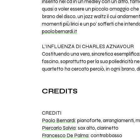
inserito nel cd in un medley con un altro, fa
quasi a voler essere un piccolo omaggio che 
brano del disco, un jazz waltz il cui andamen
momenti più lirici e un po' sofferti che int
paolobernardi.it
L’INFLUENZA DI CHARLES AZNAVOUR
Costituendo una vera, sincretica esemplificaz
fascino, soprattutto per la sua poliedricità n
quartetto ha cercato perciò, in ogni brano, di
CREDITS
CREDITI
Paolo Bernardi
: pianoforte, arrangiamenti, 
Piercarlo Salvia
: sax alto, clarinetto
Francesco De Palma
: contrabbasso