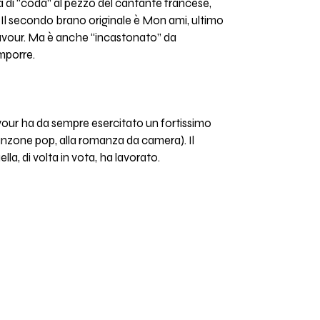
a di “coda” al pezzo del cantante francese,
 Il secondo brano originale è Mon ami, ultimo
znavour. Ma è anche “incastonato” da
omporre.
navour ha da sempre esercitato un fortissimo
 canzone pop, alla romanza da camera). Il
la, di volta in vota, ha lavorato.