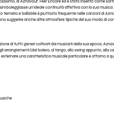
mosissimo, di Aznavour: Hier Encore ed è stato inserito come sort
simboleggiasse un'ideale continuità affettiva con la sua musica.
to ternario e ballabile è piuttosto frequente nelle canzoni di A
endono suggerire anche altre atmosfere tipiche del suo modo di c
ione di tutti i generi coltivati dai musicisti della sua epoca, Az
egli arrangiamenti (dal bolero, al tango, allo swing appunto, alla
 esternare una caratteristica musicale particolare e attorno a quel
musiche