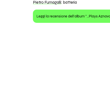
Pietro Fumagalli
: batteria
Leggi la recensione dell'album "...Plays Aznav