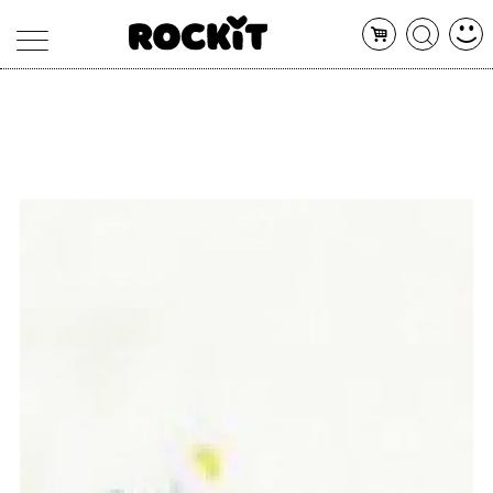
MAGAZINE
DATABASE
ARTICOLI
CONCERTI
ARTISTI
SHOP
RADIO