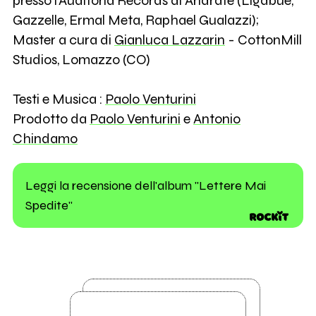
presso l'Auditoria Records di Andrate (Ligabue,
Gazzelle, Ermal Meta, Raphael Gualazzi);
Master a cura di
Gianluca Lazzarin
- CottonMill
Studios, Lomazzo (CO)
Testi e Musica :
Paolo Venturini
Prodotto da
Paolo Venturini
e
Antonio
Chindamo
Leggi la recensione dell'album "Lettere Mai
Spedite"