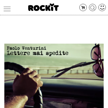
MAGAZINE
DATABASE
ARTICOLI
CONCERTI
ARTISTI
SHOP
RADIO