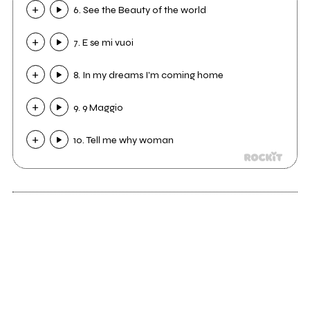
6. See the Beauty of the world
7. E se mi vuoi
8. In my dreams I'm coming home
9. 9 Maggio
10. Tell me why woman