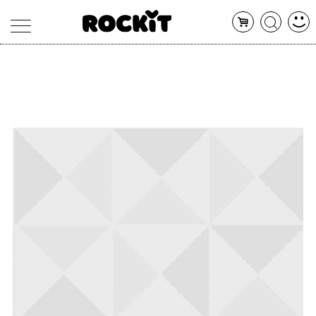
MAGAZINE
DATABASE
ARTICOLI
CONCERTI
ARTISTI
SHOP
RADIO