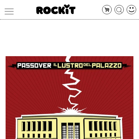
MAGAZINE
DATABASE
ARTICOLI
CONCERTI
ARTISTI
SHOP
RADIO