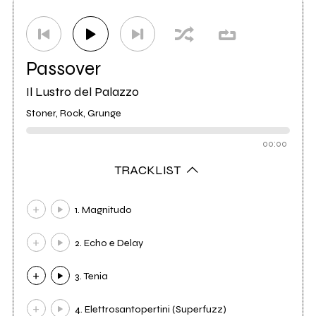
Distributore
Falena Dischi
0
Passover
Il Lustro del Palazzo
Stoner, Rock, Grunge
00:00
TRACKLIST
1. Magnitudo
2. Echo e Delay
3. Tenia
4. Elettrosantopertini (Superfuzz)