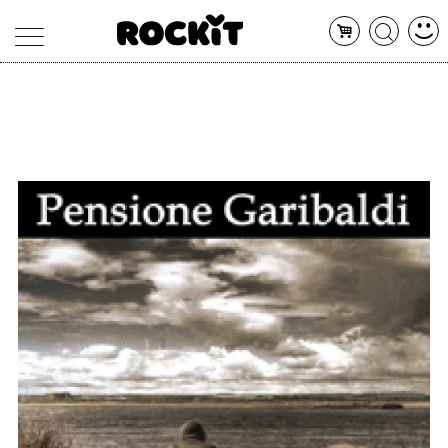
MAGAZINE
DATABASE
ARTICOLI
CONCERTI
ARTISTI
SHOP
RADIO