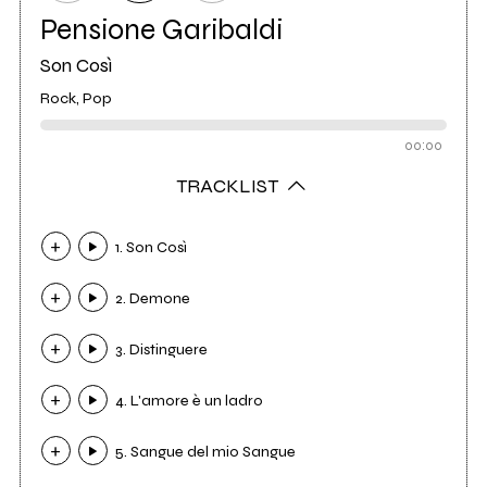
Pensione Garibaldi
Son Così
Rock, Pop
00:00
TRACKLIST
1. Son Così
2. Demone
3. Distinguere
4. L'amore è un ladro
5. Sangue del mio Sangue