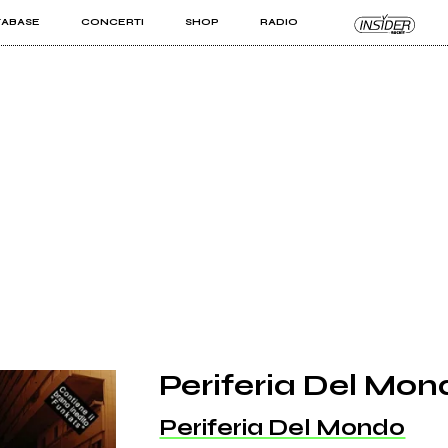
TABASE
CONCERTI
SHOP
RADIO
KIT PRO
ISTI
VIZI
Periferia Del Mon
Periferia Del Mondo