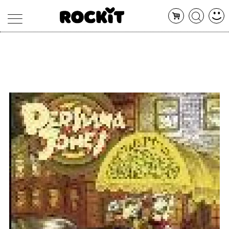
MAGAZINE
DATABASE
ARTICOLI
CONCERTI
ARTISTI
SHOP
RADIO