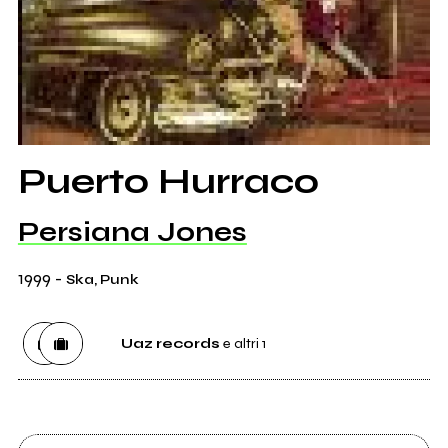
Puerto Hurraco
Persiana Jones
1999
-
Ska, Punk
Uaz records
e altri 1
Etichetta
Uaz records
0