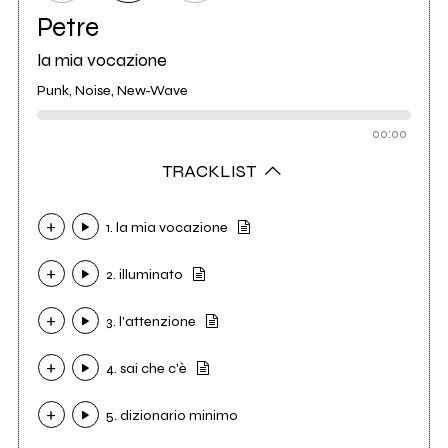
Petre
la mia vocazione
Punk, Noise, New-Wave
00:00
TRACKLIST
1. la mia vocazione
2. illuminato
3. l'attenzione
4. sai che c'è
5. dizionario minimo