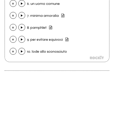
6. un uomo comune
7. minima amoralia
8. pamphlet
9. per evitare equivoci
10. lode allo sconosciuto