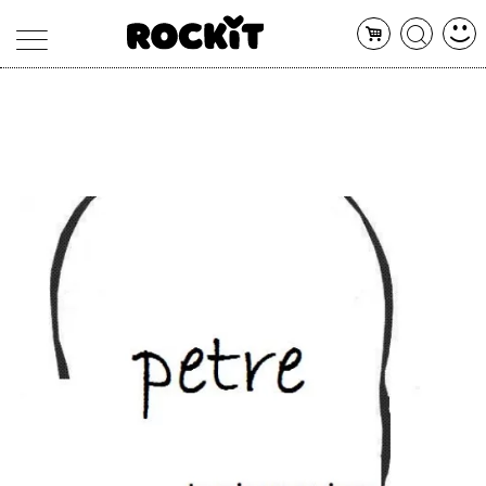
MAGAZINE
DATABASE
ARTICOLI
CONCERTI
ARTISTI
SHOP
RADIO