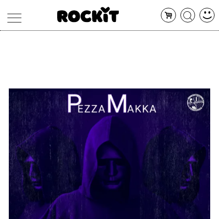
MAGAZINE
DATABASE
ARTICOLI
CONCERTI
ARTISTI
SHOP
RADIO