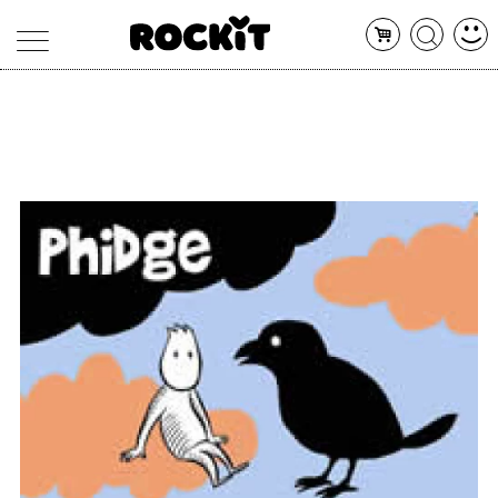
MAGAZINE
DATABASE
ARTICOLI
CONCERTI
ARTISTI
SHOP
RADIO