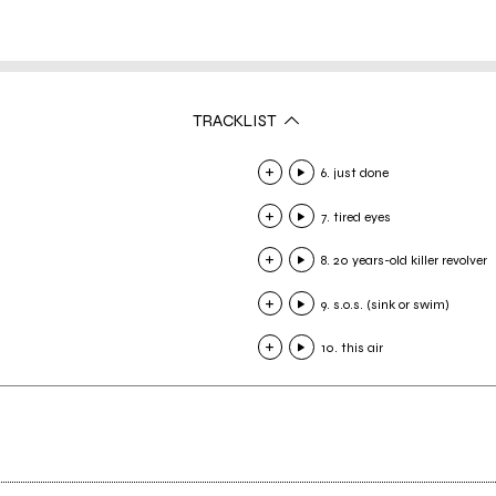
TRACKLIST
6. just done
7. tired eyes
8. 20 years-old killer revolver
9. s.o.s. (sink or swim)
10. this air