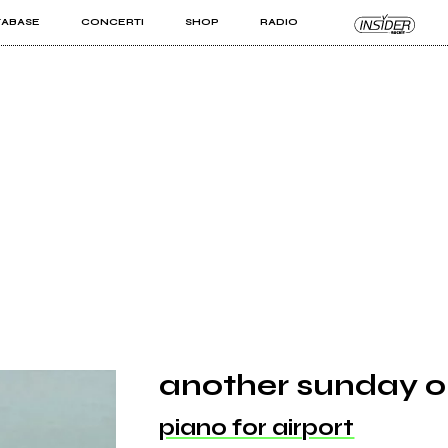
TABASE
CONCERTI
SHOP
RADIO
KIT PRO
ISTI
VIZI
another sunday o
piano for airport