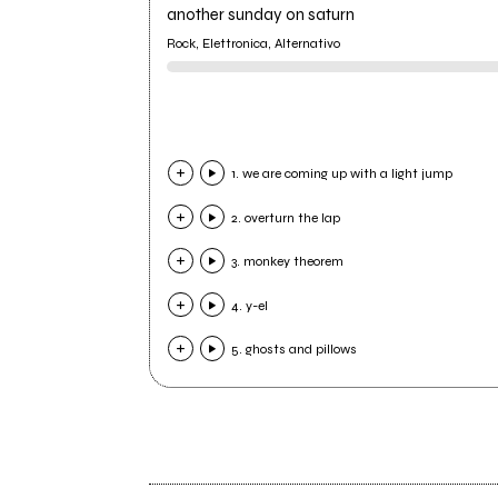
another sunday on saturn
Rock, Elettronica, Alternativo
1. we are coming up with a light jump
2. overturn the lap
3. monkey theorem
4. y-el
5. ghosts and pillows