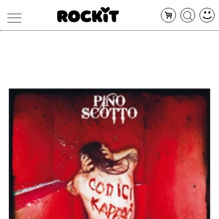
MAGAZINE
DATABASE
ARTICOLI
CONCERTI
ARTISTI
SHOP
RADIO