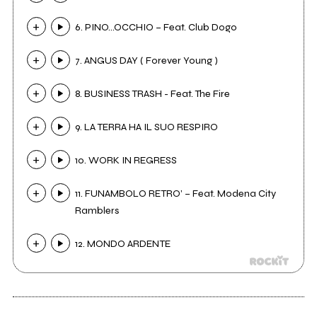
6. PINO…OCCHIO – Feat. Club Dogo
7. ANGUS DAY ( Forever Young )
8. BUSINESS TRASH - Feat. The Fire
9. LA TERRA HA IL SUO RESPIRO
10. WORK IN REGRESS
11. FUNAMBOLO RETRO’ – Feat. Modena City
Ramblers
12. MONDO ARDENTE