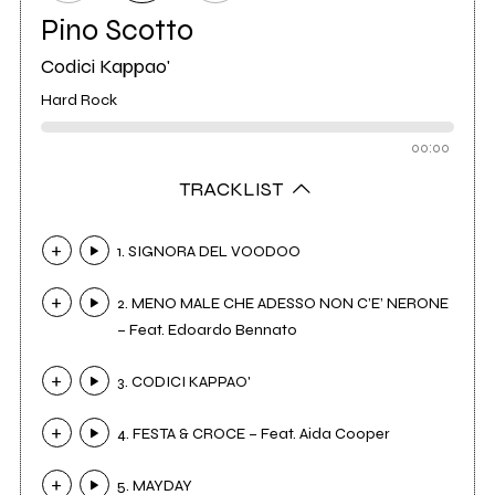
Pino Scotto
Codici Kappao'
Hard Rock
00:00
TRACKLIST
1. SIGNORA DEL VOODOO
2. MENO MALE CHE ADESSO NON C’E’ NERONE
– Feat. Edoardo Bennato
3. CODICI KAPPAO'
4. FESTA & CROCE – Feat. Aida Cooper
5. MAYDAY