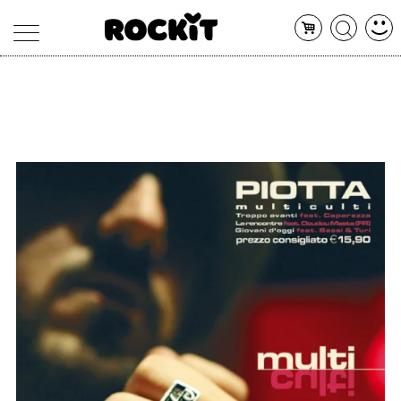
MAGAZINE
DATABASE
ARTICOLI
CONCERTI
ARTISTI
SHOP
RADIO