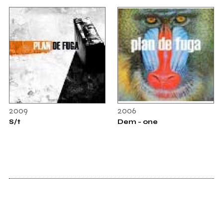
2009
2006
S/t
Dem - one