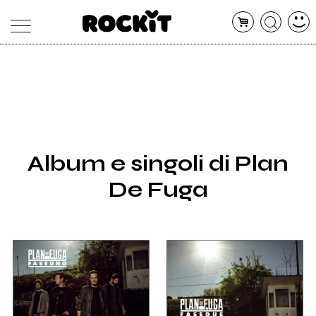
MAGAZINE
DATABASE
ARTICOLI
CONCERTI
ARTISTI
SHOP
Album e singoli di Plan
RADIO
De Fuga