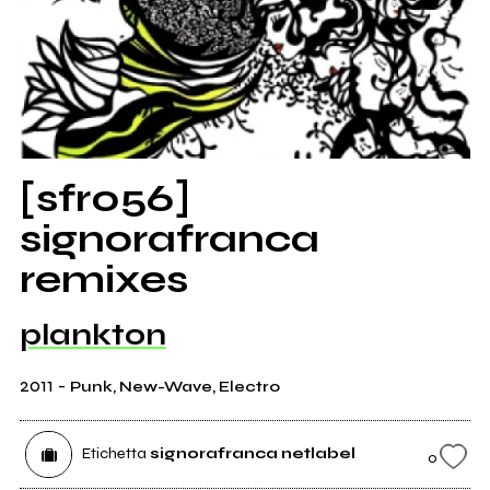
[sfr056]
signorafranca
remixes
plankton
2011
-
Punk, New-Wave, Electro
Etichetta
signorafranca netlabel
0