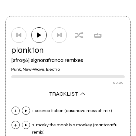
plankton
[sfr056] signorafranca remixes
Punk, New-Wave, Electro
00:00
TRACKLIST
1. science fiction (casanova messiah mix)
2. marky the monk is a monkey (mantaraffu
remix)