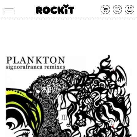
MAGAZINE
DATABASE
ARTICOLI
CONCERTI
ARTISTI
SHOP
RADIO