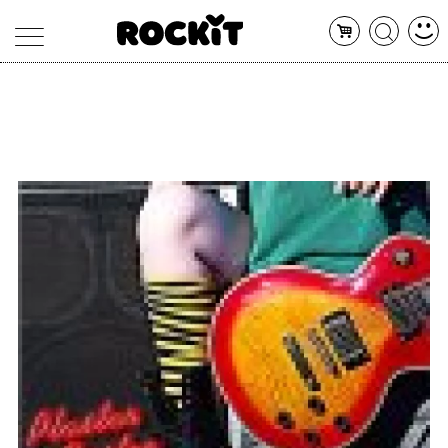
MAGAZINE
DATABASE
ARTICOLI
CONCERTI
ARTISTI
SHOP
RADIO