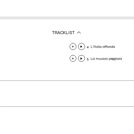
TRACKLIST
4. L'Italia affonda
5. La musica peggiora