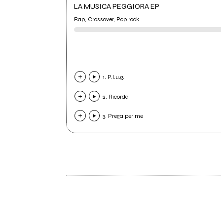
LA MUSICA PEGGIORA EP
Rap, Crossover, Pop rock
1. P.l.u.g.
2. Ricorda
3. Prega per me