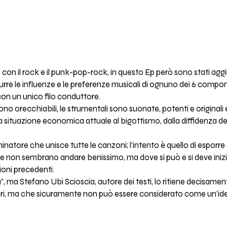
p con il rock e il punk-pop-rock, in questo Ep però sono stati agg
durre le influenze e le preferenze musicali di ognuno dei 6 compone
n un unico filo conduttore.
i sono orecchiabili, le strumentali sono suonate, potenti e origina
 situazione economica attuale al bigottismo, dalla diffidenza de
minatore che unisce tutte le canzoni; l'intento è quello di esporr
ose non sembrano andare benissimo, ma dove si può e si deve iniz
ioni precedenti.
, ma Stefano Ubi Scioscia, autore dei testi, lo ritiene decisament
eri, ma che sicuramente non può essere considerato come un'idea 