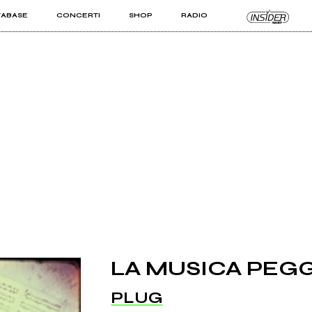
TABASE
CONCERTI
SHOP
RADIO
KIT PRO
ISTI
VIZI
LA MUSICA PEG
PLUG