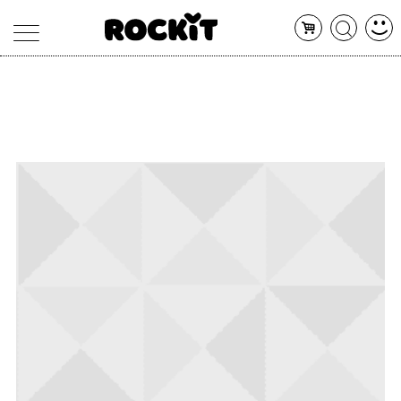
MAGAZINE
DATABASE
ARTICOLI
CONCERTI
ARTISTI
SHOP
RADIO