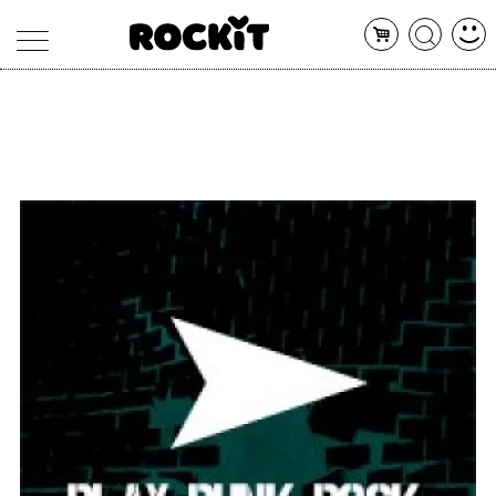
MAGAZINE
DATABASE
ARTICOLI
CONCERTI
ARTISTI
SHOP
RADIO