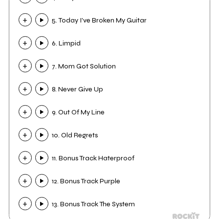
5. Today I've Broken My Guitar
6. Limpid
7. Mom Got Solution
8. Never Give Up
9. Out Of My Line
10. Old Regrets
11. Bonus Track Haterproof
12. Bonus Track Purple
13. Bonus Track The System