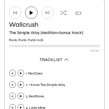
Wallcrush
The Simple Way (riedition+bonus track)
Rock, Punk, Punk rock
00:00
TRACKLIST
1. Red Eyes
2. I Know The Simple Way
3. Beatboss
4. Lady Mine