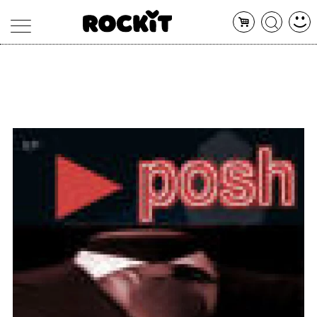
MAGAZINE
DATABASE
ARTICOLI
CONCERTI
ARTISTI
SHOP
RADIO