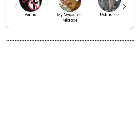
Verme
My Awesome 
Üstmamò
Mixtape
2013
Degenerate Party