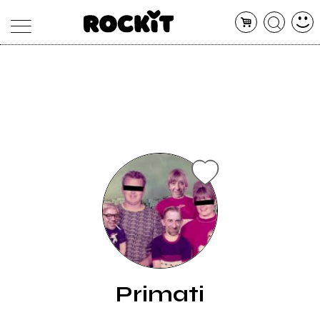
MAGAZINE
DATABASE
ARTICOLI
CONCERTI
ARTISTI
SHOP
RADIO
Primati