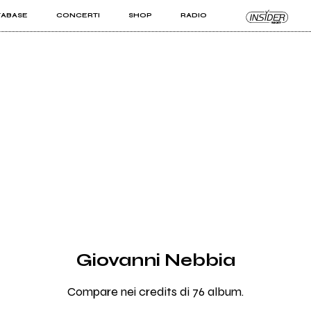
TABASE
CONCERTI
SHOP
RADIO
KIT PRO
ISTI
VIZI
Giovanni Nebbia
Compare nei credits di 76 album.