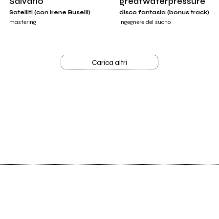
Salvario
greatwaterpressure
Satelliti (con Irene Buselli)
disco fantasia (bonus track)
mastering
ingegnere del suono
Carica altri