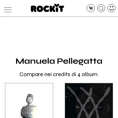
MAGAZINE
DATABASE
ARTICOLI
CONCERTI
ARTISTI
SHOP
Manuela Pellegatta
RADIO
Compare nei credits di 4 album.