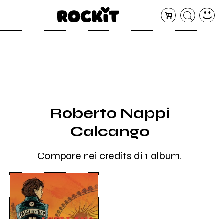
MAGAZINE
DATABASE
ARTICOLI
CONCERTI
ARTISTI
SHOP
Roberto Nappi
RADIO
Calcango
Compare nei credits di 1 album.