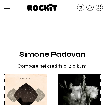
MAGAZINE
DATABASE
ARTICOLI
CONCERTI
ARTISTI
SHOP
Simone Padovan
RADIO
Compare nei credits di 4 album.