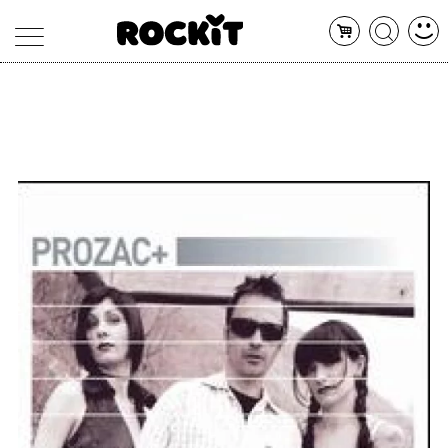
MAGAZINE
DATABASE
ARTICOLI
CONCERTI
ARTISTI
SHOP
RADIO