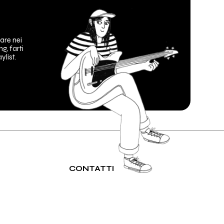
are nei
ng, farti
ylist.
CONTATTI