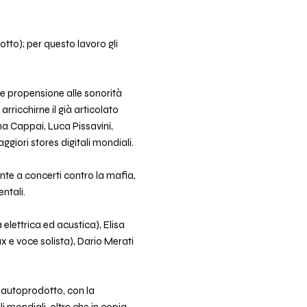
otto); per questo lavoro gli
e propensione alle sonorità
arricchirne il già articolato
na Cappai, Luca Pissavini,
giori stores digitali mondiali.
te a concerti contro la mafia,
ntali.
 elettrica ed acustica), Elisa
x e voce solista), Dario Merati
 e autoprodotto, con la
i mondiali, oltre che in copia