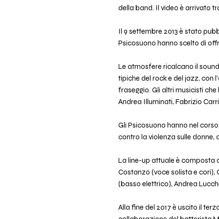
della band. Il video è arrivato tr
Il 9 settembre 2013 è stato pubb
Psicosuono hanno scelto di offri
Le atmosfere ricalcano il soun
tipiche del rock e del jazz, con 
fraseggio. Gli altri musicisti 
Andrea Illuminati, Fabrizio Carr
Gli Psicosuono hanno nel corso
contro la violenza sulle donne, a
La line-up attuale è composta da:
Costanzo (voce solista e cori), 
(basso elettrico), Andrea Lucch
Alla fine del 2017 è uscito il te
collaborazione del batterista Mat