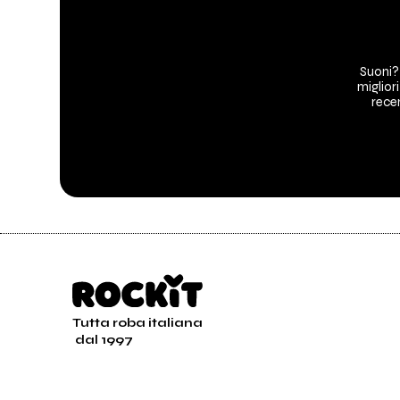
Suoni?
migliori
The Jains al Parco Nor
recen
Milano
2008
Aut Aut
Tutta roba italiana
dal 1997