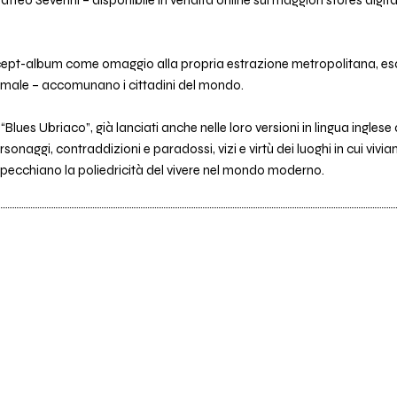
ept-album come omaggio alla propria estrazione metropolitana, es
l male – accomunano i cittadini del mondo.
“Blues Ubriaco”, già lanciati anche nelle loro versioni in lingua inglese al
onaggi, contraddizioni e paradossi, vizi e virtù dei luoghi in cui viviam
ispecchiano la poliedricità del vivere nel mondo moderno.