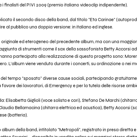
a i finalisti del PIVI 2009 (premio italiano videoclip indipendente).
licato il secondo disco della band, dal titolo “Eta Carinae” (autoprod
re al pubblico una doppia versione: in italiano ed inglese.
d originale ed eterogeneo del precedente album, ma con una maggior
l’aggiunta di strumenti come il sax della sassofonista Betty Accorsi ad 
che hanno partecipato alla realizzazione di questo progetto sono: More
iero. L’album viene venduto durante i concerti, su ordinazione o nei mag
 del tempo “sposato” diverse cause sociali, partecipando gratuitamen
 favore dei lavoratori, di Emergency e per la tutela delle risorse ambie
 Elisabetta Giglioli (voce solista e cori), Stefano De Marchi (chitarra
Claudio Bellamacina (chitarra elettrica ed acustica), Betty Accorsi (sa
ese (batteria).
rzo album della band, intitolato “Metropoli”, registrato in presa diretta
teo Severini – disponibile in vendita online sui maggiori stores digital