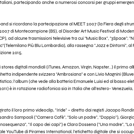
b italiani, partecipando anche a numerosi concorsi per gruppi emergenti 
band si ricordano la partecipazione al MEET 2007 (la Fiera degli strum
ge 2007 di Montecampione (BS), al Disorder Art Music Festival di Mo
P), ad alcune trasmissioni televisive tra cui “Music Box”, “3Space”; 
”(Telemilano Più Blu Lombardia), alla rassegna “Jazz e Dintorni”, al
izione 2015.
ri stores digitali mondiali (iTunes, Amazon, Virgin, Napster…) il primo
chetta indipendente svizzera “Ambrosiana” e con Livio Magnini (Bluve
rtistico; l’album (che vede alla batteria Emanuele Luisi ed al basso e
1) è in rotazione radiofonica sia in Italia che all’estero- Venezuela, Il
rato il loro primo videoclip, “Iride” – diretto dai registi Jacopo Rondi
essandro Sampaoli (”Camera Cafè”, “Solo un padre”, “Doppio”), Giorg
anosequenza”, “Il capo dei capi”) e Clara Dossena (”Una madre”, “La s
le YouTube di Pirames International, l’etichetta digitale che si occupa