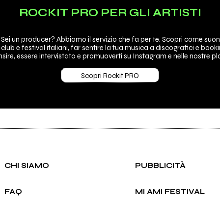
ROCKIT PRO PER GLI ARTISTI
 Sei un producer? Abbiamo il servizio che fa per te. Scopri come suon
 club e festival italiani, far sentire la tua musica a discografici e booki
d di
sire, essere intervistato e promuoverti su Instagram e nelle nostre pla
Scopri Rockit PRO
CHI SIAMO
PUBBLICITÀ
FAQ
MI AMI FESTIVAL