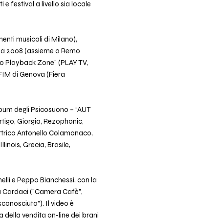
e festival a livello sia locale
enti musicali di Milano),
dena 2008 (assieme a Remo
“No Playback Zone” (PLAY TV,
 FIM di Genova (Fiera
 album degli Psicosuono – “AUT
rtigo, Giorgia, Rezophonic,
lettrico Antonello Colamonaco,
linois, Grecia, Brasile,
nelli e Peppo Bianchessi, con la
ia Cardaci (”Camera Cafè”,
conosciuta”). Il video è
 della vendita on-line dei brani