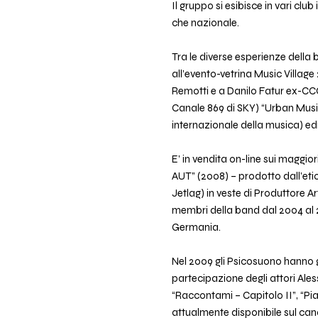
Il gruppo si esibisce in vari clu
che nazionale.
Tra le diverse esperienze della 
all’evento-vetrina Music Villa
Remotti e a Danilo Fatur ex-CCC
Canale 869 di SKY) “Urban Music
internazionale della musica) ed
E’ in vendita on-line sui maggio
AUT” (2008) – prodotto dall’eti
Jetlag) in veste di Produttore A
membri della band dal 2004 al 201
Germania.
Nel 2009 gli Psicosuono hanno gi
partecipazione degli attori Al
“Raccontami – Capitolo II”, “Pi
attualmente disponibile sul cana