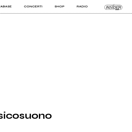
TABASE
CONCERTI
SHOP
RADIO
KIT PRO
ISTI
VIZI
Psicosuono