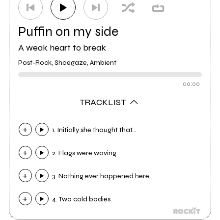
Puffin on my side
A weak heart to break
Post-Rock, Shoegaze, Ambient
00:00
TRACKLIST
1. Initially she thought that...
2. Flags were waving
3. Nothing ever happened here
4. Two cold bodies