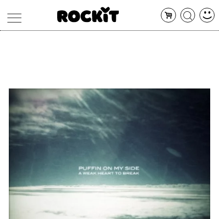
MAGAZINE
DATABASE
ARTICOLI
CONCERTI
ARTISTI
SHOP
RADIO