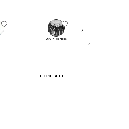
n
C+C=Maxigross
Chinasky
Garage
CONTATTI