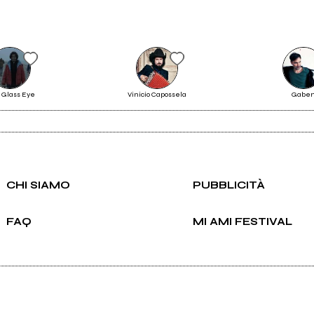
Scrivi all'utente che amministra la pagina.
 Glass Eye
Vinicio Capossela
Gabe
Live
Invia messaggio
CHI SIAMO
PUBBLICITÀ
Vedi tutti
FAQ
MI AMI FESTIVAL