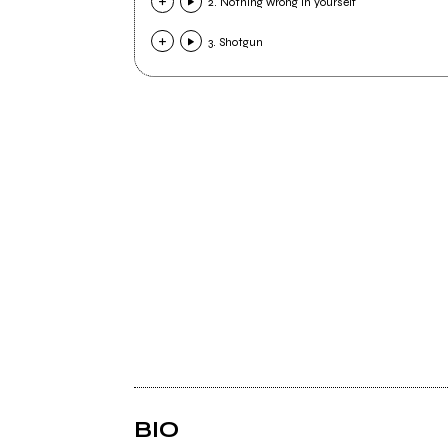
2. Nothing wrong in yourself
3. Shotgun
BIO