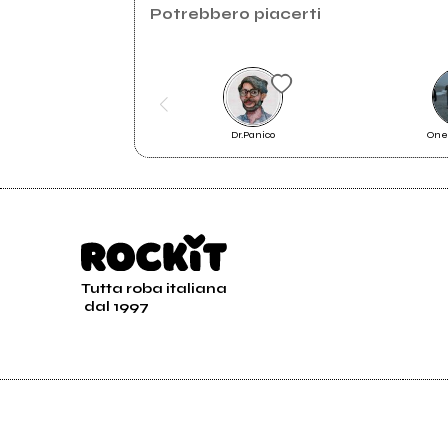
Youtube
2015
Potrebbero piacerti
Pop Filtred
Blogdellamusica.eu
Dr.Panico
One
Life's not too short
Tutta roba italiana
dal 1997