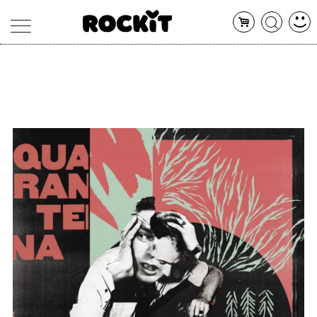
MAGAZINE
DATABASE
ARTICOLI
CONCERTI
ARTISTI
SHOP
RADIO