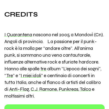
CREDITS
I Quarantena
nascono nel 2005 a Mondovì (Cn).
Angoli di provincia. La passione per il punk-
rock è la molla per “andare oltre”. All’anima
punk, si sommano una vena cantautorale,
influenze alternative rock e sfuriate hardcore.
Hanno alle spalle
tre
album “L’epoca dei sogni”,
“
Tre
” e “
I miei idoli
” e centinaia di concerti in
tutta Italia, anche al fianco di artisti del calibro
di
Anti-Flag
,
C.J. Ramone
,
Punkreas
,
Talco
e
moltissimi altri.