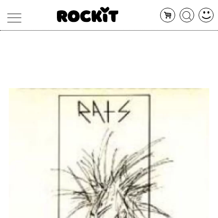
MAGAZINE
DATABASE
ARTICOLI
CONCERTI
ARTISTI
SHOP
RADIO