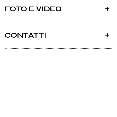
FOTO E VIDEO
CONTATTI
Rattletrapmetal.com
mio album
Scrivi all'utente che amministra la pagina.
Invia messaggio