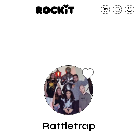
MAGAZINE
DATABASE
ARTICOLI
CONCERTI
ARTISTI
SHOP
RADIO
Rattletrap