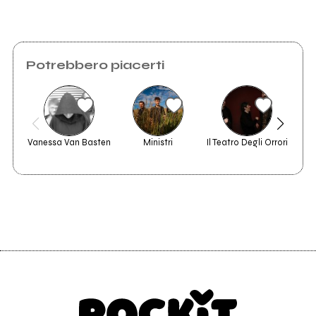
Potrebbero piacerti
Vanessa Van Basten
Ministri
Il Teatro Degli Orrori
Su
Bu