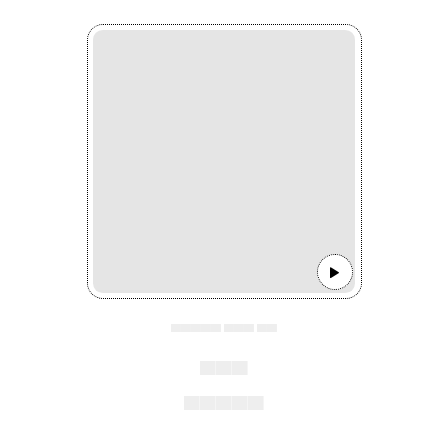
▄▄▄▄▄ ▄▄▄ ▄▄
▄▄▄
▄▄▄▄▄