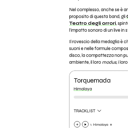
Nel complesso, anche se è anc
proposito di questa band, gli
Teatro degli orrori
, spin
l'impatto sonoro di un live in 
Il rovescio della medaglia è 
suoni e nelle formule composi
disco, la compattezza non pu
ambiente, il loro
modus
, i lo
Torquemada
Himalaya
TRACKLIST
1. Himalaya