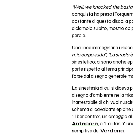
"Well, we knocked the bastar
conquista ha preso i Torquem
costante di questo disco, a pa
diciamolo subito, mostro colp
parola.
Una linea immaginaria unisce 
mio corpo suda"
,
"La strada 
sinestetico; ci sono anche 
parte rispetto al tema princip
forse dal disegno generale 
La sinestesia di cui si diceva
disegno d'ambiente nella triad
inarrestabile di chi vuol riusci
schema di cavalcate epiche di
"Il baricentro", un omaggio al 
Ardecore
, o "La litania" u
riempitiva dei
Verdena
.