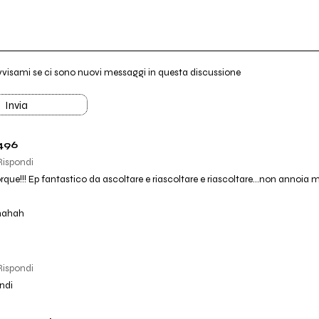
vvisami se ci sono nuovi messaggi in questa discussione
Invia
496
Rispondi
rque!!! Ep fantastico da ascoltare e riascoltare e riascoltare...non annoia ma
hahah
Rispondi
andi