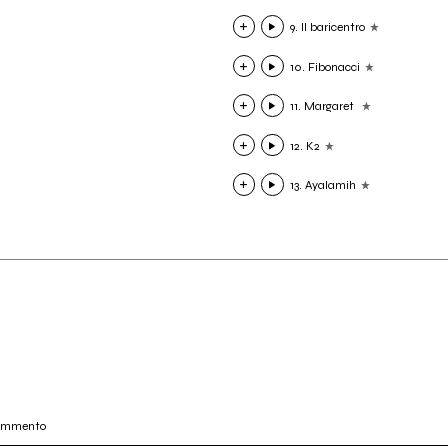
9. Il baricentro
10. Fibonacci
11. Margaret
12. K2
13. Ayalamih
commento