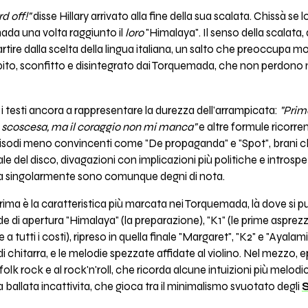
d off!"
disse Hillary arrivato alla fine della sua scalata. Chissà se 
ada una volta raggiunto il
loro
"Himalaya". Il senso della scalata, 
rtire dalla scelta della lingua italiana, un salto che preoccupa 
ito, sconfitto e disintegrato dai Torquemada, che non perdono mu
i testi ancora a rappresentare la durezza dell'arrampicata:
"Prim
è scoscesa, ma il coraggio non mi manca"
e altre formule ricorren
episodi meno convincenti come "De propaganda" e "Spot", brani
ale del disco, divagazioni con implicazioni più politiche e introsp
ma singolarmente sono comunque degni di nota.
 prima è la caratteristica più marcata nei Torquemada, là dove si 
e di apertura "Himalaya" (la preparazione), "K1" (le prime asprez
re a tutti i costi), ripreso in quella finale "Margaret", "K2" e "Ayal
 chitarra, e le melodie spezzate affidate al violino. Nel mezzo, 
folk rock e al rock'n'roll, che ricorda alcune intuizioni più melodi
na ballata incattivita, che gioca tra il minimalismo svuotato degli