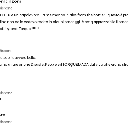
emanzoni
Rispondi
LER EP è un capolavoro....a me manca..“Tales from the bottle”...questo è pr
iolino non ce lo vedevo molto in alcuni passaggi..è cmq apprezzabile il passag
ti! grandi Torque!!!!!!!!!!
Rispondi
disco!!!davvero bello.
uino a fare anche Disaster,People e il tORQUEMADA dal vivo che erano stra
Rispondi
!
nte
Rispondi