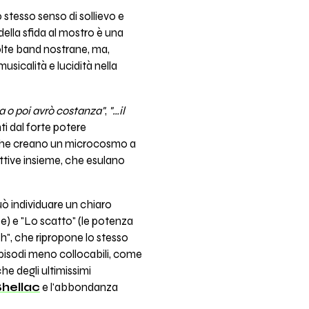
lo stesso senso di sollievo e
della sfida al mostro è una
molte band nostrane, ma,
sicalità e lucidità nella
a o poi avrò costanza"
,
"…il
ti dal forte potere
 che creano un microcosmo a
ettive insieme, che esulano
può individuare un chiaro
ze) e "Lo scatto" (le potenza
amih", che ripropone lo stesso
episodi meno collocabili, come
che degli ultimissimi
Shellac
e l'abbondanza