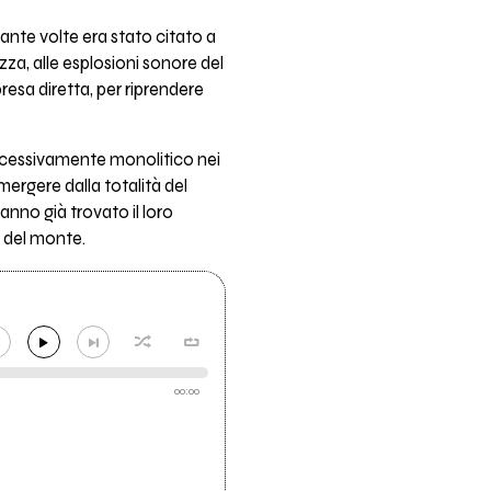
ante volte era stato citato a
ezza, alle esplosioni sonore del
presa diretta, per riprendere
eccessivamente monolitico nei
ergere dalla totalità del
no già trovato il loro
a del monte.
00:00