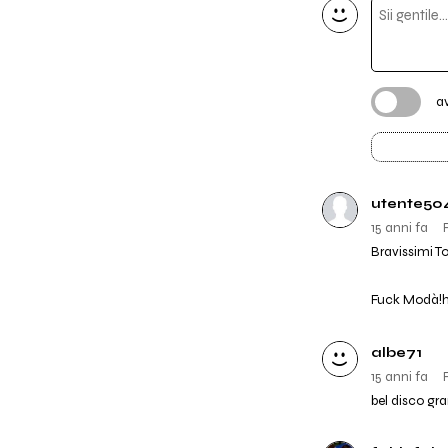
a
utente50
15 anni fa
Bravissimi To
Fuck Modà!
albe71
15 anni fa
bel disco gr