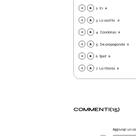
2. K1
3. Lo scatto
4. Condolisa
5. De propaganda
6. Spot
7. La litania
COMMENTI
(15)
Aggiungi un 