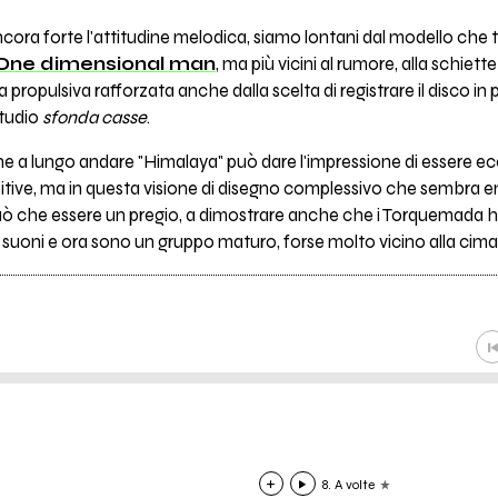
ora forte l'attitudine melodica, siamo lontani dal modello che t
One dimensional man
, ma più vicini al rumore, alla schiett
ta propulsiva rafforzata anche dalla scelta di registrare il disco in 
studio
sfonda casse
.
che a lungo andare "Himalaya" può dare l'impressione di essere 
tive, ma in questa visione di disegno complessivo che sembra em
ò che essere un pregio, a dimostrare anche che i Torquemada han
ro suoni e ora sono un gruppo maturo, forse molto vicino alla cim
8. A volte