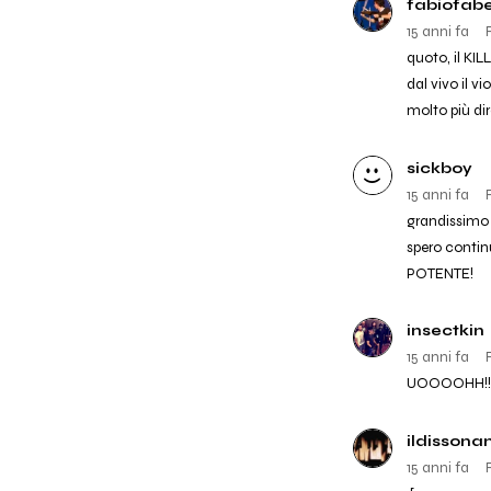
fabiofab
15 anni fa
quoto, il KIL
dal vivo il v
molto più diret
sickboy
15 anni fa
grandissimo 
spero contin
POTENTE!
insectkin
15 anni fa
UOOOOHH!!
ildissona
15 anni fa