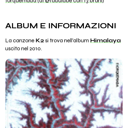
torquemada (di @fabulabe con 13 brani)
ALBUM E INFORMAZIONI
La canzone
K2
si trova nell'album
Himalaya
uscito nel 2010.