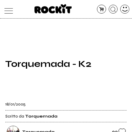
MAGAZINE
DATABASE
ARTICOLI
CONCERTI
ARTISTI
SHOP
Torquemada - K2
RADIO
18/01/2005
Scritto da
Torquemada
23
Torquemada