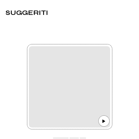
SUGGERITI
▄▄▄▄▄ ▄▄▄ ▄▄