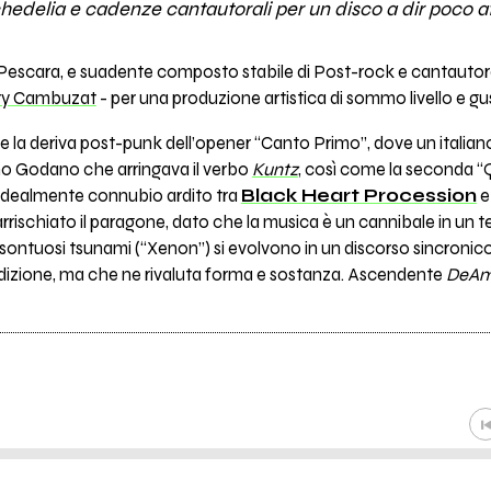
chedelia e cadenze cantautorali per un disco a dir poco a
i Pescara, e suadente composto stabile di Post-rock e cantautora
y Cambuzat
- per una produzione artistica di sommo livello e gus
 la deriva post-punk dell’opener “Canto Primo”, dove un italiano
no Godano che arringava il verbo
Kuntz
, così come la seconda “
 idealmente connubio ardito tra
Black Heart Procession
e
i arrischiato il paragone, dato che la musica è un cannibale in un 
 sontuosi tsunami (“Xenon”) si evolvono in un discorso sincronic
radizione, ma che ne rivaluta forma e sostanza. Ascendente
DeAm