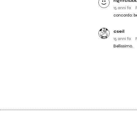
rightclub
15 anni fa
concordo: be
cseil
15 anni fa
Bellissimo.