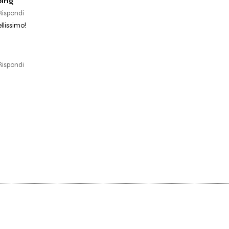
bing
Rispondi
llissimo!
Rispondi