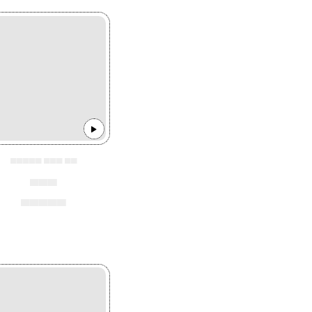
▄▄▄▄▄ ▄▄▄ ▄▄
▄▄▄
▄▄▄▄▄