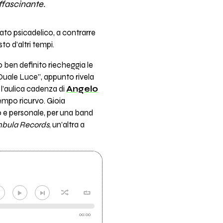
ffascinante.
to psicadelico, a contrarre
to d’altri tempi.
 ben definito riecheggia le
Quale Luce”, appunto rivela
 l’aulica cadenza di
Angelo
tempo ricurvo. Gioia
o e personale, per una band
bula Records
, un’altra a
00:00