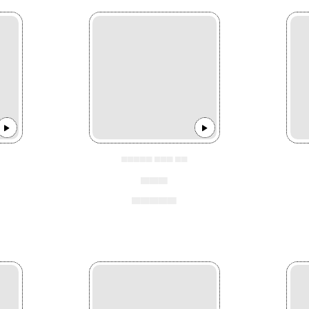
▄▄▄▄▄ ▄▄▄ ▄▄
▄▄▄
▄▄▄▄▄