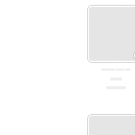
▄▄▄▄▄ ▄▄▄ ▄▄
▄▄▄
▄▄▄▄▄