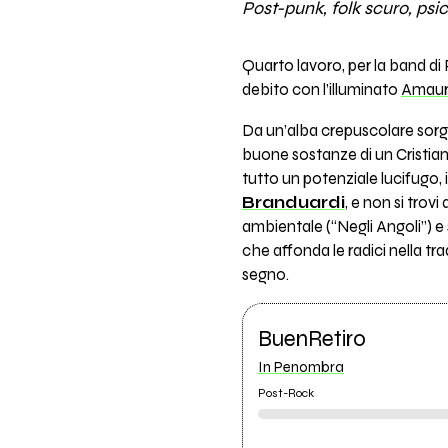
Post-punk, folk scuro, psi
Quarto lavoro, per la band d
debito con l’illuminato
Amaur
Da un’alba crepuscolare sorge
buone sostanze di un Cristia
tutto un potenziale lucifugo,
Branduardi
, e non si trov
ambientale (“Negli Angoli”) e
che affonda le radici nella t
segno.
BuenRetiro
In Penombra
Post-Rock