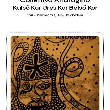
Collettivo Androgino
Külső Kör Ürës Kör Bëlső Kör
2011 - Sperimentale, Rock, Psichedelia