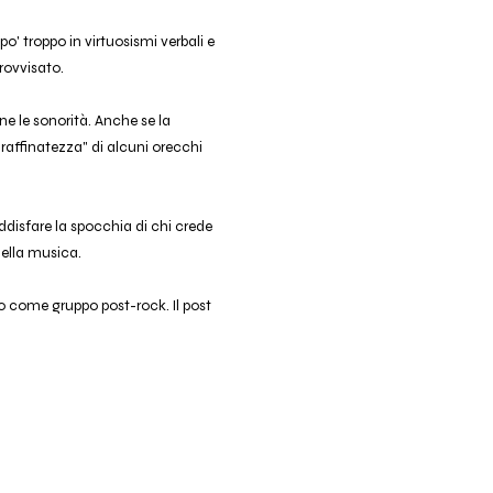
o' troppo in virtuosismi verbali e
ovvisato.
e le sonorità. Anche se la
"raffinatezza" di alcuni orecchi
disfare la spocchia di chi crede
della musica.
to come gruppo post-rock. Il post