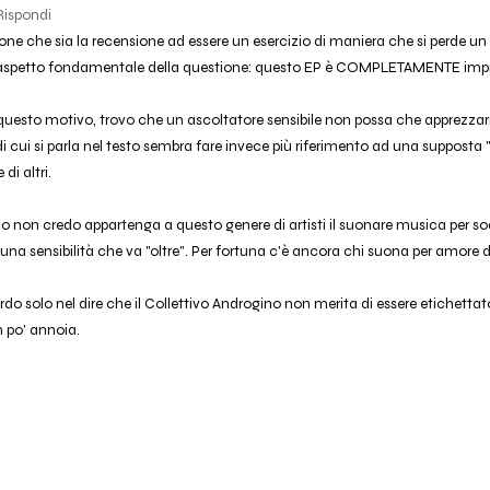
Rispondi
one che sia la recensione ad essere un esercizio di maniera che si perde un p
'aspetto fondamentale della questione: questo EP è COMPLETAMENTE impr
 questo motivo, trovo che un ascoltatore sensibile non possa che apprezzarn
 di cui si parla nel testo sembra fare invece più riferimento ad una supposta 
di altri.
 non credo appartenga a questo genere di artisti il suonare musica per sod
 una sensibilità che va "oltre". Per fortuna c'è ancora chi suona per amore 
do solo nel dire che il Collettivo Androgino non merita di essere etichetta
 po' annoia.