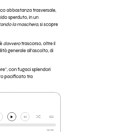
co abbastanza trasversale,
acido sperduto, in un
tando la maschera
, si scopre
 è
davvero
trascorso, oltre il
tà generale all’ascolto, di
re”, con fugaci splendori
to pacificato tra
00:00