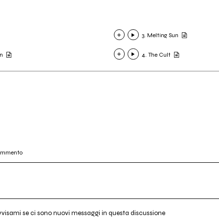
3. Melting Sun
en
4. The Cult
commento
vvisami se ci sono nuovi messaggi in questa discussione