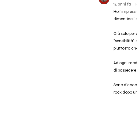
14 anni fa
Ho l'impressi
dimentica l
Già solo per
"sensibilità"
piuttosto che 
Ad ogni modo
di possedere
Sono d'accor
rock dopo un