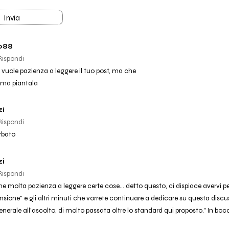
Invia
088
Rispondi
 vuole pazienza a leggere il tuo post, ma che
.. ma piantala
i
Rispondi
urbato
i
Rispondi
e molta pazienza a leggere certe cose... detto questo, ci dispiace avervi per
nsione" e gli altri minuti che vorrete continuare a dedicare su questa discu
generale all’ascolto, di molto passata oltre lo standard qui proposto." In bocc