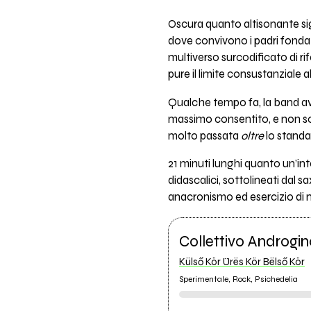
Oscura quanto altisonante s
dove convivono i padri fondat
multiverso surcodificato di ri
pure il limite consustanziale a
Qualche tempo fa, la band av
massimo consentito, e non solo
molto passata
oltre
lo standa
21 minuti lunghi quanto un’in
didascalici, sottolineati dal 
anacronismo ed esercizio di
Collettivo Androgin
Külső Kör Ürës Kör Bëlső Kör
Sperimentale, Rock, Psichedelia