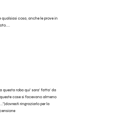
 qualsiasi cosa, anche le prove in
to.....
ma questa roba qui' sara' fatta' da
, queste cose si facevano almeno
.")dovresti ringraziarlo per la
recensione