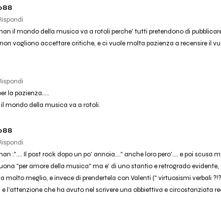
088
Rispondi
an il mondo della musica va a rotoli perche' tutti pretendono di pubblicare
e non vogliono accettare critiche, e ci vuole molta pazienza a recensire il vuo
Rispondi
er la pazienza.....
il mondo della musica va a rotoli.
088
Rispondi
n :".... Il post rock dopo un po' annoia...." anche loro pero'.... e poi scusa 
uona "per amore della musica" ma e' di uno stantio e retrogrado evidente
 molto meglio, e invece di prendertela con Valenti (" virtuosismi verbali ?!?..
.) e l'attenzione che ha avuto nel scrivere una obbiettiva e circostanziata 