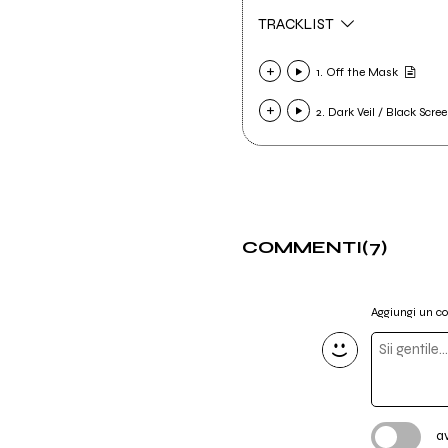
TRACKLIST
1. Off the Mask
2. Dark Veil / Black Scre
COMMENTI
(7)
Aggiungi un 
a