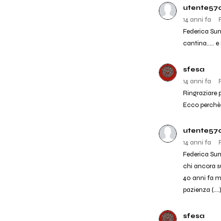
utente57
14 anni fa
Federica Sum
cantina..... 
sfesa
14 anni fa
Ringraziare p
Ecco perchè 
utente57
14 anni fa
Federica Suma
chi ancora s
40 anni fa ma
pazienza (...
sfesa