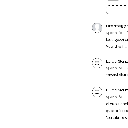
utente57
14 anni fa
luca gazzi ci
Vuoi dire ?..
LucaGazz
14 anni fa
*avervi dist
LucaGazz
14 anni fa
ci vuole anch
questa "rece
"sensibilità 