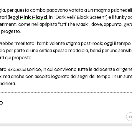
igla, per questo combo padovano votato a un magma psichedeli
ori (leggi
Pink Floyd
, in “Dark Veil/ Black Screen”) e il funky 
ferimenti, come nell’apripista “Off The Mask”, dove, appunto,
get
l progetto.
rebbe “meritato” l’ambivalente stigma post-rock; oggi il tempo
 per parte di una critica spesso modaiola, bensì per una sensibili
rd qui proposto.
tero
excursus
sonico, in cui convivono tutte le adiacenze al “gene
sax, ma anche con ascolto logorato dai segni del tempo. In un sun
 maniera.
o