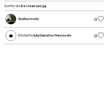
Scritto da
Ex User12034
0
Sailormob
0
Etichetta
MyGeisha Records