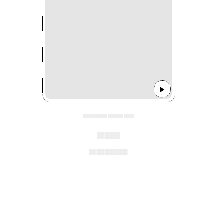
▄▄▄▄▄ ▄▄▄ ▄▄
▄▄▄
▄▄▄▄▄