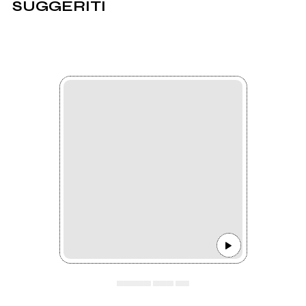
SUGGERITI
▄▄▄▄▄ ▄▄▄ ▄▄
▄▄▄