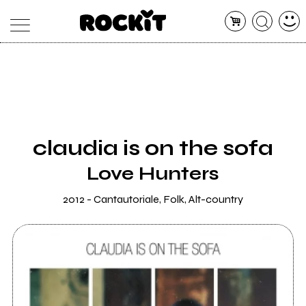
MAGAZINE
DATABASE
ARTICOLI
CONCERTI
ARTISTI
SHOP
claudia is on the sofa
RADIO
Love Hunters
2012 - Cantautoriale, Folk, Alt-country