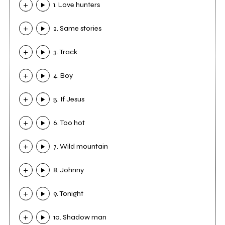
1. Love hunters
2. Same stories
3. Track
4. Boy
5. If Jesus
6. Too hot
7. Wild mountain
8. Johnny
9. Tonight
10. Shadow man