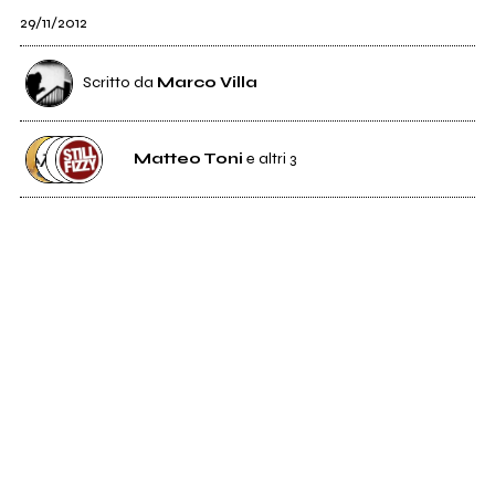
29/11/2012
Scritto da
Marco Villa
Matteo Toni
e altri 3
15
Matteo Toni
2
Etichetta
La Fabbrica
5
Distributore
Venus Dischi
0
Etichetta
Still Fizzy Records