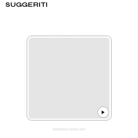
SUGGERITI
▄▄▄▄▄ ▄▄▄ ▄▄