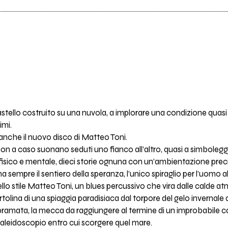
ello costruito su una nuvola, a implorare una condizione quasi ir
imi.
anche il nuovo disco di Matteo Toni.
on a caso suonano seduti uno fianco all’altro, quasi a simbolegg
fisico e mentale, dieci storie ognuna con un’ambientazione precisa
a sempre il sentiero della speranza, l’unico spiraglio per l’uomo all
o stile Matteo Toni, un blues percussivo che vira dalle calde a
rtolina di una spiaggia paradisiaca dal torpore del gelo invernale 
bramata, la mecca da raggiungere al termine di un improbabile ca
 caleidoscopio entro cui scorgere quel mare.