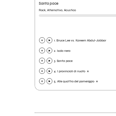
Santa pace
Rock, Alternativo, Acustico
1. Bruce Lee vs. Kareem Abdul-Jabbar
2. Isola nera
3. Santa pace
4. I provinciali di nuoto
5. Alle quattro del pomeriggio