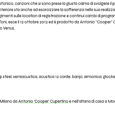
iofonico, canzoni che si sono prese la giusta calma di svolgere il
nteriore sta anche ad esorcizzare la sofferenza nella sua realizzaz
volgimenti sulle location di registrazione e continui cambi di prog
oni, esce il 12 ottobre 2012 ed è prodotto da Antonio “Cooper” C
to Venus.
lap steel, semiacustica, acustica 12 corde; banjo; armonica; gl
i Milano da
Antonio 'Cooper' Cupertino
e nell’altana di casa a 