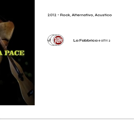
2012
-
Rock, Alternativo, Acustico
La Fabbrica
e altri 2
Etichetta
La Fabbrica
Distributore
Venus Dischi
Etichetta
Still Fizzy Records