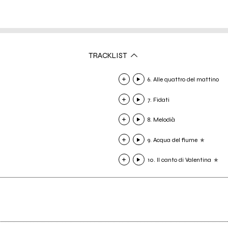
TRACKLIST
6. Alle quattro del mattino
7. Fidati
8. Melodià
9. Acqua del fiume
10. Il canto di Valentina