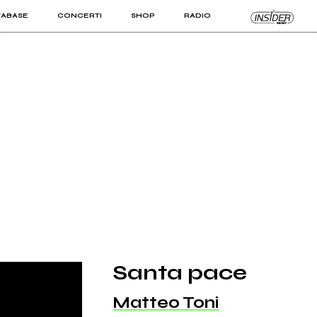
TABASE
CONCERTI
SHOP
RADIO
KIT PRO
ISTI
VIZI
Santa pace
Matteo Toni