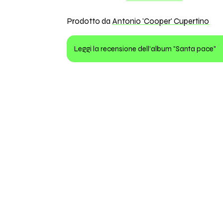
Prodotto da
Antonio 'Cooper' Cupertino
Leggi la recensione dell'album "Santa pace"