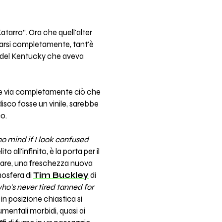
tarro”. Ora che quell'alter
arsi completamente, tant'è
o del Kentucky che aveva
are via completamente ciò che
 disco fosse un vinile, sarebbe
co.
no mind if I look confused
 all'infinito, è la porta per il
allare, una freschezza nuova
mosfera di
Tim Buckley
di
who's never tired tanned for
 in posizione chiastica si
mentali morbidi, quasi ai