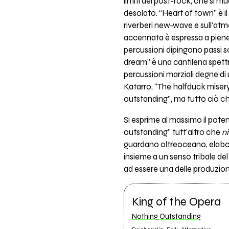
limiti del post-rock, che si 
desolato. “Heart of town” è il
riverberi new-wave e sull'atm
accennata è espressa a piene n
percussioni dipingono passi s
dream” è una cantilena spettral
percussioni marziali degne d
Katarro, “The halfduck misery
outstanding”, ma tutto ciò che
Si esprime al massimo il pote
outstanding” tutt'altro che
ni
guardano oltreoceano, elabora
insieme a un senso tribale de
ad essere una delle produzioni
King of the Opera
Nothing Outstanding