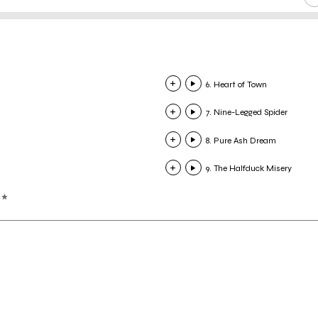
6. Heart of Town
7. Nine-Legged Spider
8. Pure Ash Dream
9. The Halfduck Misery