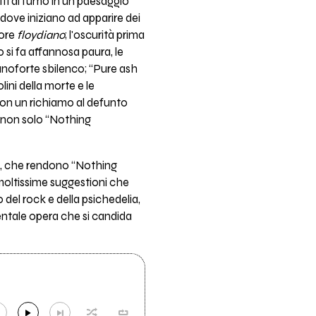
ffi di fumo in un paesaggio
 dove iniziano ad apparire dei
dore
floydiano
; l'oscurità prima
 si fa affannosa paura, le
ianoforte sbilenco; “Pure ash
lini della morte e le
e con un richiamo al defunto
a non solo “Nothing
lo, che rendono “Nothing
moltissime suggestioni che
del rock e della psichedelia,
entale opera che si candida