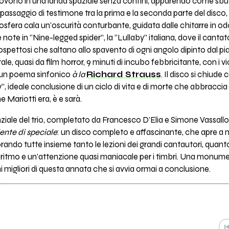
muovono in una landa spaziale senza confini, apparendo come sbu
 passaggio di testimone tra la prima e la seconda parte del disco,
osfera cala un'oscurità conturbante, guidata dalle chitarre in o
ote in “Nine-legged spider”, la “Lullaby” italiana, dove il cantato
ospettosi che saltano allo spavento di ogni angolo dipinto dal p
e, quasi da film horror, 9 minuti di incubo febbricitante, con i vio
i un poema sinfonico
à la
Richard Strauss
. Il disco si chiud
”, ideale conclusione di un ciclo di vita e di morte che abbracci
 Mariotti era, è e sarà.
nziale del trio, completato da Francesco D'Elia e Simone Vassal
ente di speciale
: un disco completo e affascinante, che apre a 
ndo tutte insieme tanto le lezioni dei grandi cantautori, quanto 
l ritmo e un'attenzione quasi maniacale per i timbri. Una monum
 migliori di questa annata che si avvia ormai a conclusione.