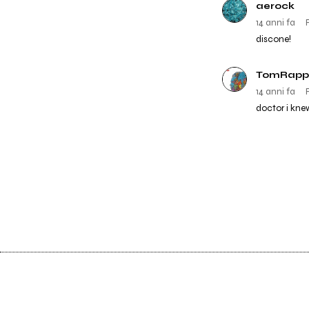
aerock
14 anni fa
discone!
TomRapp
14 anni fa
doctor i knew