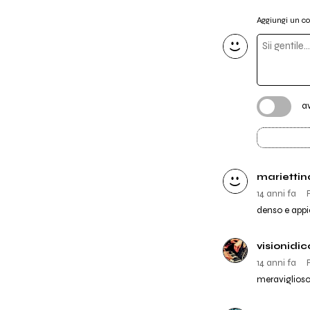
Aggiungi un 
a
mariettin
14 anni fa
denso e app
visionidi
14 anni fa
meraviglioso