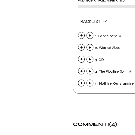
Psichedelia, Folk, Alternativo
TRACKLIST
1. Fabriciborio
2. Worried About
3. GD
4. The Floating Song
5. Nothing Outstanding
COMMENTI
(4)