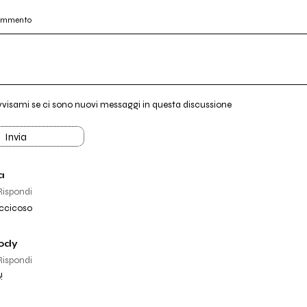
commento
vvisami se ci sono nuovi messaggi in questa discussione
Invia
a
Rispondi
iccicoso
cody
Rispondi
!