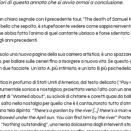
ori di questa annata che si avvia ormai a conclusione.
n chiaro segnale con il precedente tour, “The death of Samuel Ka
bello che sepolto, è stupefacente vedere come sappia reinvent
ne abbia fatto l'anima di quel cantante ubriaco e forse sdentat
gli anni precedenti.
solo una nuova pagina della sua carriera artistica, è uno spazz
, per ballare sulle ceneri fino a risorgere a nuova vita. Se questo
 due facciate. Un lato A, più intimista, e un lato B più psichedeli
tica in profumo di Stati Uniti d'America, dal testo delicato (
“Pay 
trumentale sonica e nostalgica, proiettata verso l'alto con un anelito
nt
di “Worried about”, su scivoli di chitarre e coretti quasi da b
n salto nella nostalgia per quello che è il cantautorato tutto d'at
na tela dipinta:
“There's a garden by the river […] there's a man 
owed under the April sun. You can find him by the river”
. Poste
 “Nothing outstanding”, una nenia dolcissima dagli interventi stru