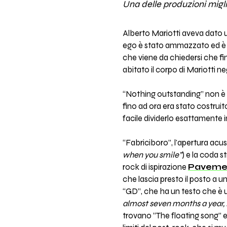
Una delle produzioni migli
Alberto Mariotti aveva dato u
ego è stato ammazzato ed è 
che viene da chiedersi che fi
abitato il corpo di Mariotti ne
“Nothing outstanding” non è 
fino ad ora era stato costruito
facile dividerlo esattamente in
“Fabriciboro”, l'apertura acus
when you smile”
) e la coda s
rock di ispirazione
Paveme
che lascia presto il posto a u
“GD”, che ha un testo che è u
almost seven months a year, b
trovano “The floating song” e