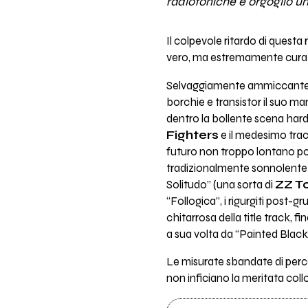
radiofoniche e orgoglio u
Il colpevole ritardo di quest
vero, ma estremamente curata 
Selvaggiamente ammiccante su t
borchie e transistor il suo m
dentro la bollente scena har
Fighters
e il medesimo tra
futuro non troppo lontano potr
tradizionalmente sonnolente 
Solitudo” (una sorta di
ZZ T
“Follogica”, i rigurgiti post-g
chitarrosa della title track, f
a sua volta da “Painted Black
Le misurate sbandate di perco
non inficiano la meritata col