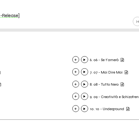
e-Release]
6. 06 - Se t'amerò
7. 07 - Mai Dire Mai
8. 08 - Tutto Nero
9. 09 - Creatività e Schizofren
10. 10 - Underground