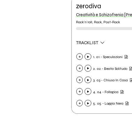
zerodiva
Creatività e Schizofrenia [Pr
Rock'n'roll, Rock, Post-Rock
TRACKLIST
1. 01 - Speculazioni
2. 02 - Beata Solitudo
3. 03 - Chiuso In Casa
4. 04 - Follogica
5. 05 - Loggia Nera