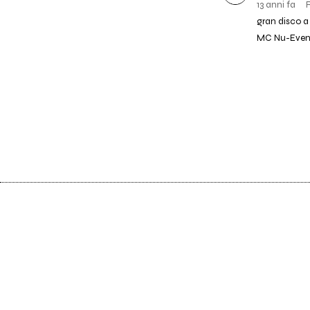
13 anni fa
gran disco a 
MC Nu-Even