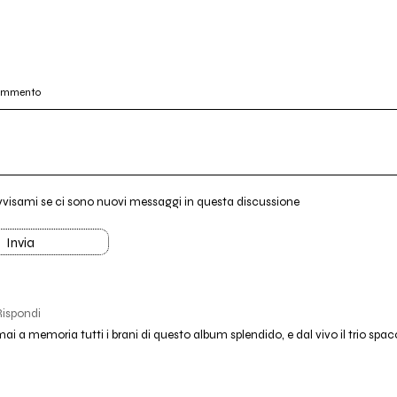
commento
vvisami se ci sono nuovi messaggi in questa discussione
Invia
Rispondi
 a memoria tutti i brani di questo album splendido, e dal vivo il trio spacc