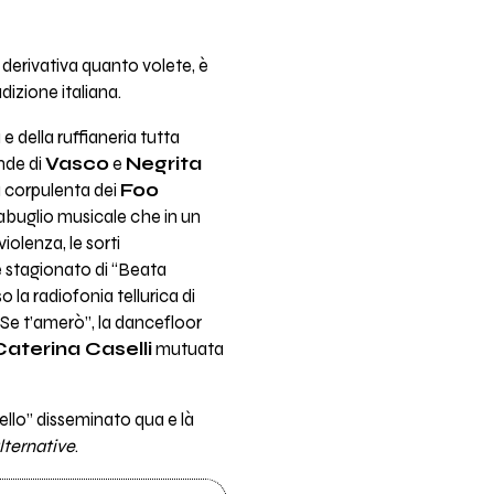
 derivativa quanto volete, è
izione italiana.
 della ruffianeria tutta
nde di
Vasco
e
Negrita
a corpulenta dei
Foo
buglio musicale che in un
olenza, le sorti
e stagionato di “Beata
la radiofonia tellurica di
 “Se t’amerò”, la dancefloor
Caterina Caselli
mutuata
llo” disseminato qua e là
lternative
.