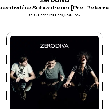
zerodiva
reatività e Schizofrenia [Pre-Releas
2012 - Rock'n'roll, Rock, Post-Rock