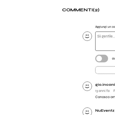
COMMENTI
(2)
Aggiungi un 
a
gio.incani
13 anni fa
Conosco ormai
NuEventz