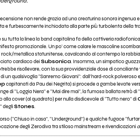
nderground.
a recensione non rende grazia ad una creaturina sonora ingenua e
e furbescamente inchiodata alla parte più turbolenta della trad
utta la linea la band capitolina fa della cattiveria radiofonica e
anifesto promozionale. Un po’ come calare le mascoline scorriba
d rock/metallica statunitense, cavalcando al contempo la rabbi
cciato cardiaco dei
Subsonica
. Insomma, un simpatico guazza
ebbe risollevare, con la sua provvidenziale dose di conciliante vi
di un qualsivoglia “Sanremo Giovani”: dall’hard-rock polveroso 
op
capitanati da Pau dei Negrita) si procede a gambe levate verso 
runge di “Loggia Nera” e “Mai dire mai”, la fumosa ballata retrò di
ino alla cover (al quadrato) per nulla disdicevole di “Tutto nero” di
” degli
Stones
.
rso (“Chiuso in casa”, “Underground”) e qualche fugace “furtare
locazione degli Zerodiva tra stiloso mainstream e rivendicazioni
a