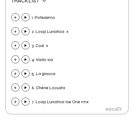
TRACKLIST
1. Potessimo
2. Loop Lunatica
3. Così
4. Vado via
5. La giacca
6. Chérie Locusta
7. Loop Lunatica Ice One rmx