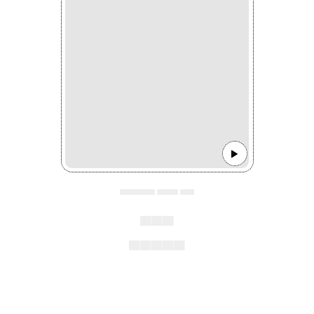
▄▄▄▄▄ ▄▄▄ ▄▄
▄▄▄
▄▄▄▄▄