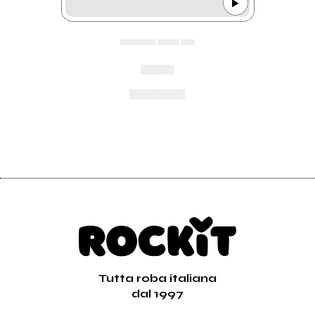
▄▄▄▄▄ ▄▄▄ ▄▄
▄▄▄
▄▄▄▄▄
Tutta roba italiana
dal 1997