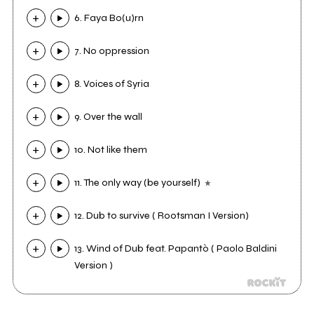
6. Faya Bo(u)rn
7. No oppression
8. Voices of Syria
9. Over the wall
10. Not like them
11. The only way (be yourself)
12. Dub to survive ( Rootsman I Version)
13. Wind of Dub feat. Papantò ( Paolo Baldini
Version )