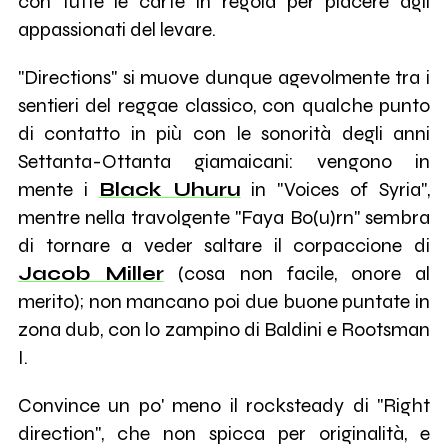
con tutte le carte in regola per piacere agli
appassionati del levare.
"Directions" si muove dunque agevolmente tra i
sentieri del reggae classico, con qualche punto
di contatto in più con le sonorità degli anni
Settanta-Ottanta giamaicani: vengono in
mente i
Black Uhuru
in "Voices of Syria",
mentre nella travolgente "Faya Bo(u)rn" sembra
di tornare a veder saltare il corpaccione di
Jacob Miller
(cosa non facile, onore al
merito); non mancano poi due buone puntate in
zona dub, con lo zampino di Baldini e Rootsman
I.
Convince un po' meno il rocksteady di "Right
direction", che non spicca per originalità, e