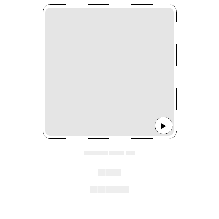
▄▄▄▄▄ ▄▄▄ ▄▄
▄▄▄
▄▄▄▄▄