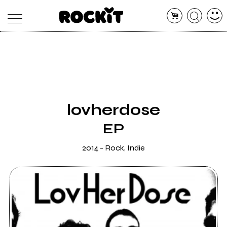
MAGAZINE
DATABASE
ARTICOLI
CONCERTI
ARTISTI
SHOP
lovherdose
RADIO
EP
2014 - Rock, Indie