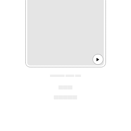
▄▄▄▄▄ ▄▄▄ ▄▄
▄▄▄
▄▄▄▄▄