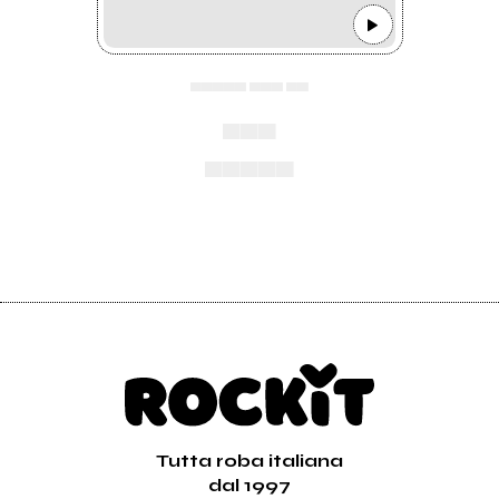
▄▄▄▄▄ ▄▄▄ ▄▄
▄▄▄
▄▄▄▄▄
Tutta roba italiana
dal 1997