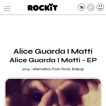
MAGAZINE
DATABASE
ARTICOLI
CONCERTI
ARTISTI
SHOP
Alice Guarda I Matti
RADIO
Alice Guarda I Matti - EP
2014 - Alternativo, Post-Rock, Britpop